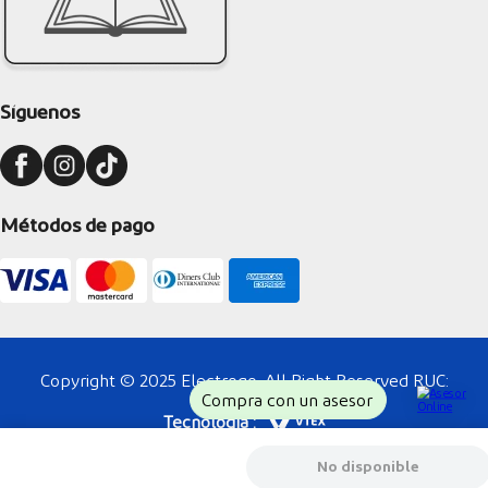
Síguenos
Métodos de pago
Copyright © 2025 Electrogo. All Right Reserved RUC:
Compra con un asesor
20128836170
Tecnología :
Powered by :
No disponible