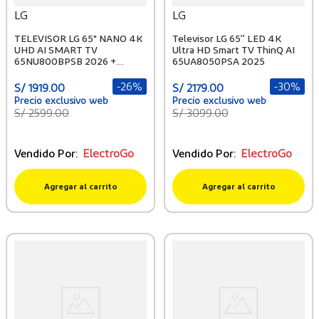
LG
LG
TELEVISOR LG 65" NANO 4K
Televisor LG 65” LED 4K
UHD AI SMART TV
Ultra HD Smart TV ThinQ AI
65NU800BPSB 2026 +
65UA8050PSA 2025
PELOTA GRATIS
-
26%
-
30%
S/
1919
.
00
S/
2179
.
00
S/
2599
.
00
S/
3099
.
00
Vendido Por:
ElectroGo
Vendido Por:
ElectroGo
Agregar al carrito
Agregar al carrito