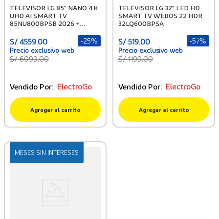
TELEVISOR LG 85" NANO 4K
TELEVISOR LG 32" LED HD
UHD AI SMART TV
SMART TV WEBOS 22 HDR
85NU800BPSB 2026 +
32LQ600BPSA
PELOTA GRATIS
-
25%
-
57%
S/
4559
.
00
S/
519
.
00
S/
6099
.
00
S/
1199
.
00
Vendido Por:
ElectroGo
Vendido Por:
ElectroGo
Agregar al carrito
Agregar al carrito
MESES SIN INTERESES