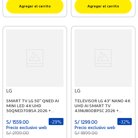
Agregar al carrito
Agregar al carrito
LG
LG
SMART TV LG 50” QNED AI
TELEVISOR LG 43" NANO 4K
MINI LED 4K UHD
UHD AI SMART TV
50QNED70BSA 2026 +
43NU800BPSC 2026 +
PELOTA GRATIS
PELOTA GRATIS
-
29%
-
32%
S/
1559
.
00
S/
1299
.
00
S/
2199
.
00
S/
1899
.
00