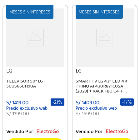
MESES SIN INTERESES
MESES SIN INTERESES
LG
LG
TELEVISOR 50" LG -
SMART TV LG 43'' LED 4K
50US660H9UA
THINQ AI 43UR871C0SA
(2023) + RACK FIJO C4-F
GRATIS
-
21%
-
17%
S/
1419
.
00
S/
1409
.
00
S/
1799
.
00
S/
1699
.
00
Vendido Por:
ElectroGo
Vendido Por:
ElectroGo