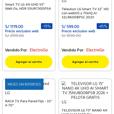
LG
Smart TV LG 4K UHD 55"
Web Os, HDR 55UR7300PSA
Televisor LG Smart TV 32” HD
con webOS y ThinQ AI
32LR600BPSC 2025
-
19%
-
45%
S/
1779
.
00
S/
599
.
00
S/
2199
.
00
S/
1099
.
00
Vendido Por:
ElectroGo
Vendido Por:
ElectroGo
Agregar al carrito
Agregar al carrito
MESES SIN INTERESES
LG
RACK TV Para Pared Fijo - 32''
LG
A 70''
TELEVISOR LG 75" NANO 4K