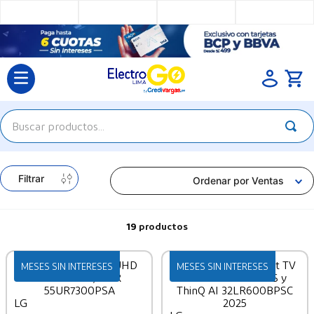
Buscar productos...
TÉRMINOS MÁS BUSCADOS
Filtrar
1
.
televisores
Ordenar por
Ventas
2
.
cocina
19
productos
3
.
refrigeradora
4
.
lavadoras
MESES SIN INTERESES
MESES SIN INTERESES
LG