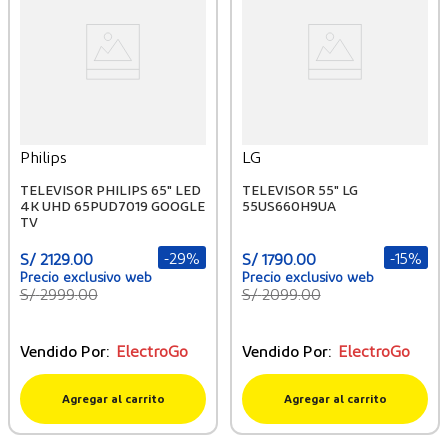
Philips
LG
TELEVISOR PHILIPS 65" LED
TELEVISOR 55" LG
4K UHD 65PUD7019 GOOGLE
55US660H9UA
TV
-
29%
-
15%
S/
2129
.
00
S/
1790
.
00
S/
2999
.
00
S/
2099
.
00
Vendido Por:
ElectroGo
Vendido Por:
ElectroGo
Agregar al carrito
Agregar al carrito