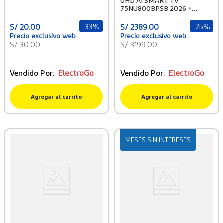
UHD AI SMART TV
75NU800BPSB 2026 +
PELOTA GRATIS
-
33%
-
25%
S/
20
.
00
S/
2389
.
00
S/
30
.
00
S/
3199
.
00
Vendido Por:
ElectroGo
Vendido Por:
ElectroGo
Agregar al carrito
Agregar al carrito
MESES SIN INTERESES