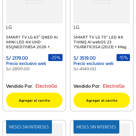
LG
LG
SMART TV LG 65” QNED AI
SMART TV LG 75'' LED 4K
MINI LED 4K UHD
THINQ AI webOS 23
65QNED70BSA 2026 +
75UR871C0SA (2023) + Magic
PELOTA GRATIS
Control
-
25%
-
15%
S/
2179
.
00
S/
3519
.
00
S/
2899
.
00
S/
4149
.
00
Vendido Por:
ElectroGo
Vendido Por:
ElectroGo
Agregar al carrito
Agregar al carrito
MESES SIN INTERESES
MESES SIN INTERESES