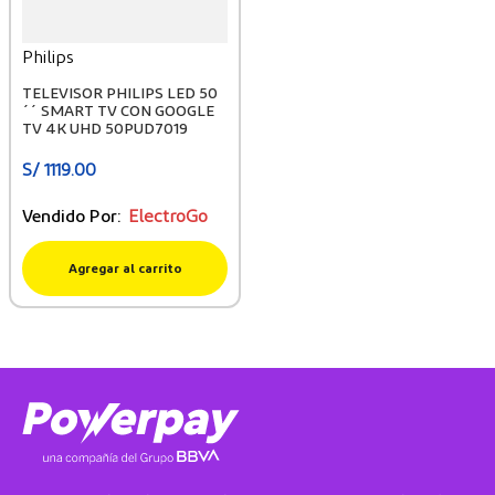
Philips
TELEVISOR PHILIPS LED 50
´´ SMART TV CON GOOGLE
TV 4K UHD 50PUD7019
S/
1119
.
00
Vendido Por:
ElectroGo
Agregar al carrito