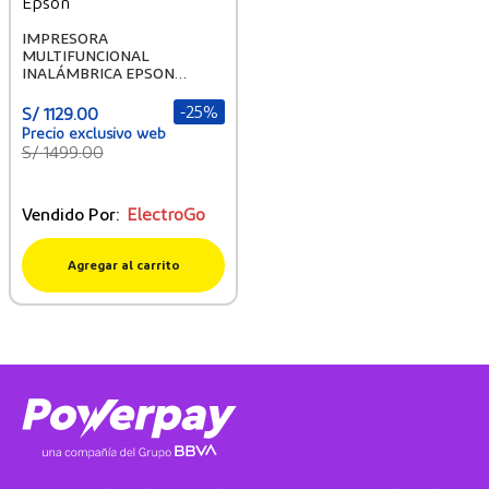
Epson
IMPRESORA
MULTIFUNCIONAL
INALÁMBRICA EPSON
ECOTANK L4260
-
25%
S/
1129
.
00
S/
1499
.
00
Vendido Por:
ElectroGo
Agregar al carrito