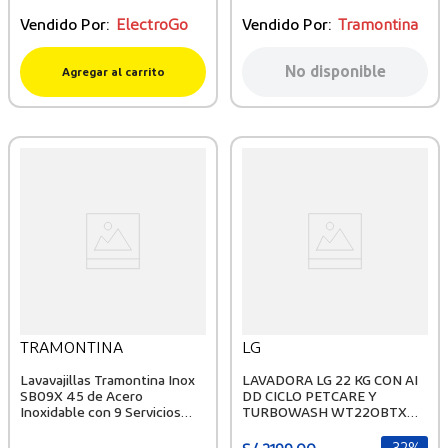
Vendido Por:
ElectroGo
Vendido Por:
Tramontina
No disponible
Agregar al carrito
TRAMONTINA
LG
Lavavajillas Tramontina Inox
LAVADORA LG 22 KG CON AI
SB09X 45 de Acero
DD CICLO PETCARE Y
Inoxidable con 9 Servicios
TURBOWASH WT22OBTX
220 V
ONYX NEGRO
-
32%