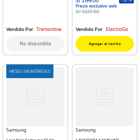
S/
2199
.
00
S/
3229
.
00
Vendido Por:
Tramontina
Vendido Por:
ElectroGo
No disponible
Agregar al carrito
MESES SIN INTERESES
Samsung
Samsung
Lavadora Samsung 17 Kg
LAVADORA SAMSUNG