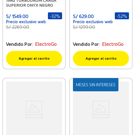
19KG TURBODRUM CARGA
SUPERIOR ONYX NEGRO
-
32%
-
52%
S/
1549
.
00
S/
629
.
00
S/
2269
.
00
S/
1299
.
00
Vendido Por:
ElectroGo
Vendido Por:
ElectroGo
Agregar al carrito
Agregar al carrito
MESES SIN INTERESES