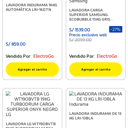
Samsung
LAVADORA INDURAMA 16KG
AUTOMÁTICA LRI-16DTN
LAVADORA CARGA
SUPERIOR SAMSUNG
ECOBUBBLE 15KG GRIS
WA15CG5441BDPE
-
27%
S/
1539
.
00
S/
2099
.
00
S/
859
.
00
Vendido Por:
ElectroGo
Vendido Por:
ElectroGo
Agregar al carrito
Agregar al carrito
Indurama
LAVADORA INDURAMA DE 13
LG
KG LRI-13BLA
LAVADORA LG WT19OBVTB