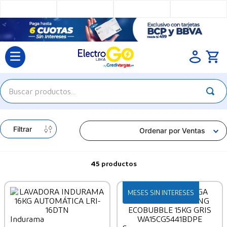
Buscar productos...
TÉRMINOS MÁS BUSCADOS
Filtrar
1
.
televisores
Ordenar por
Ventas
2
.
cocina
45
productos
3
.
refrigeradora
4
.
lavadoras
MESES SIN INTERESES
Indurama