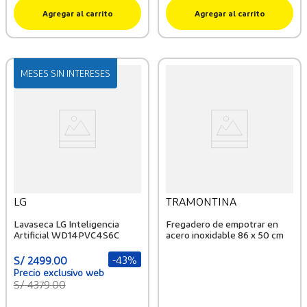
Agregar al carrito
Agregar al carrito
MESES SIN INTERESES
LG
TRAMONTINA
Lavaseca LG Inteligencia
Fregadero de empotrar en
Artificial WD14PVC4S6C
acero inoxidable 86 x 50 cm
-
43%
S/
2499
.
00
S/
4379
.
00