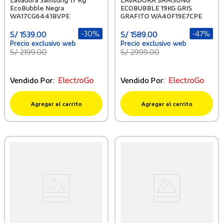
EcoBubble Negra
ECOBUBBLE 19KG GRIS
WA17CG6441BVPE
GRAFITO WA40F19E7CPE
-
30%
-
47%
S/
1539
.
00
S/
1589
.
00
S/
2199
.
00
S/
2999
.
00
Vendido Por:
ElectroGo
Vendido Por:
ElectroGo
Agregar al carrito
Agregar al carrito