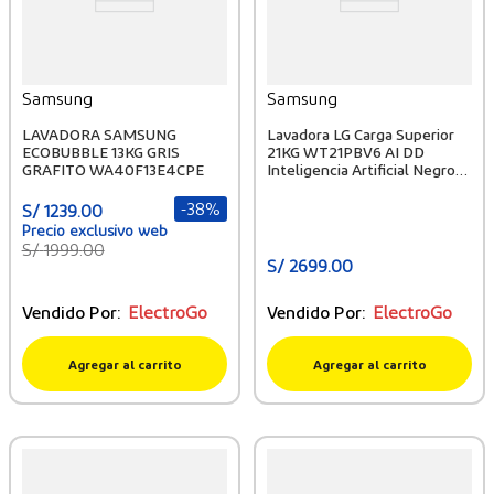
Samsung
Samsung
LAVADORA SAMSUNG
Lavadora LG Carga Superior
ECOBUBBLE 13KG GRIS
21KG WT21PBV6 AI DD
GRAFITO WA40F13E4CPE
Inteligencia Artificial Negro
Plateado
-
38%
S/
1239
.
00
S/
1999
.
00
S/
2699
.
00
Vendido Por:
ElectroGo
Vendido Por:
ElectroGo
Agregar al carrito
Agregar al carrito