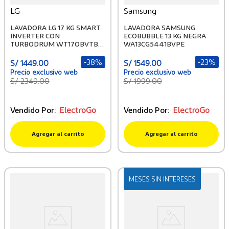
LG
Samsung
LAVADORA LG 17 KG SMART
LAVADORA SAMSUNG
INVERTER CON
ECOBUBBLE 13 KG NEGRA
TURBODRUM WT17OBVTB
WA13CG5441BVPE
ONYX NEGRO
-
38%
-
23%
S/
1449
.
00
S/
1549
.
00
S/
2349
.
00
S/
1999
.
00
Vendido Por:
ElectroGo
Vendido Por:
ElectroGo
Agregar al carrito
Agregar al carrito
MESES SIN INTERESES