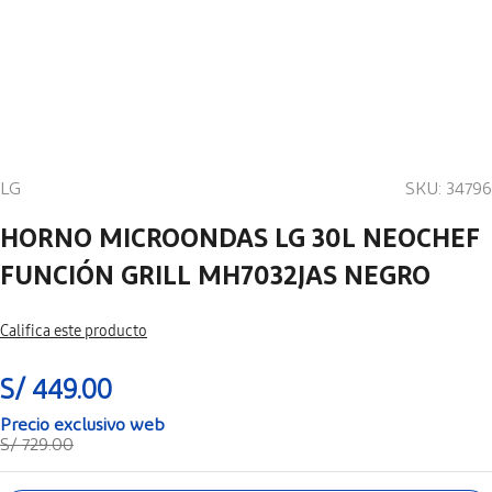
LG
SKU
:
34796
HORNO MICROONDAS LG 30L NEOCHEF
FUNCIÓN GRILL MH7032JAS NEGRO
Califica este producto
S/
449
.
00
S/
729
.
00