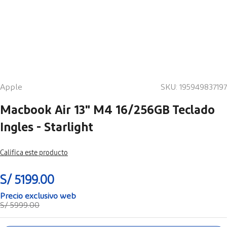
Apple
SKU
:
195949837197
Macbook Air 13" M4 16/256GB Teclado
Ingles - Starlight
Califica este producto
S/
5199
.
00
S/
5999
.
00