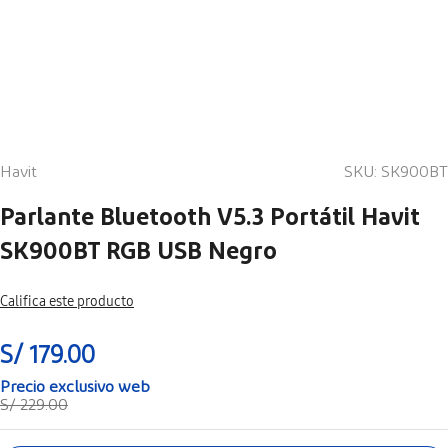
Havit
SKU
:
SK900BT
Parlante Bluetooth V5.3 Portátil Havit
SK900BT RGB USB Negro
Califica este producto
S/
179
.
00
S/
229
.
00