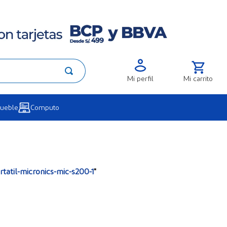
Mi perfil
ueble
Computo
tatil-micronics-mic-s200-1
"