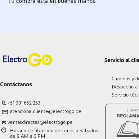
Tu compra está en buenas manos.
Servicio al cli
Cambios y d
Contáctanos
Despacho a 
Servicio téc
+51 991 652 253
atencionalcliente@electrogo.pe
ventasdirectas@electrogo.pe
Horario de atención de Lunes a Sábados
de 9 AM a 6 PM