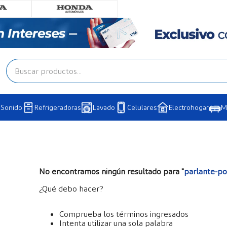
Buscar productos...
Sonido
Refrigeradoras
Lavado
Celulares
Electrohogar
M
No encontramos ningún resultado para "
parlante-por
¿Qué debo hacer?
Comprueba los términos ingresados
Intenta utilizar una sola palabra