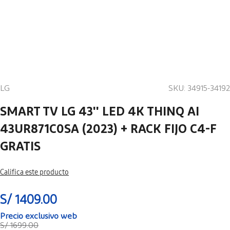
LG
SKU
:
34915-34192
SMART TV LG 43'' LED 4K THINQ AI
43UR871C0SA (2023) + RACK FIJO C4-F
GRATIS
Califica este producto
S/
1409
.
00
S/
1699
.
00