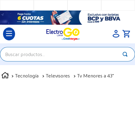
Buscar productos...
TÉRMINOS MÁS BUSCADOS
Tecnología
Televisores
Tv Menores a 43"
1
.
televisores
2
.
cocina
3
.
refrigeradora
4
.
lavadoras