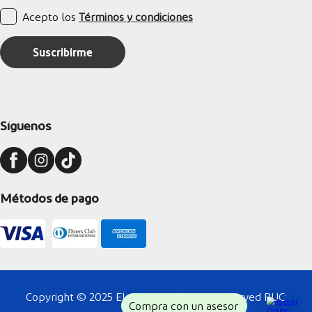
Acepto los
Términos y condiciones
Suscribirme
Síguenos
Métodos de pago
Copyright © 2025 Electrogo. All Right Reserved RUC:
Compra con un asesor
20128836170